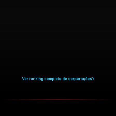
nvn - nitrous vulcan
N
NOS
Líder: Mestre
RIP - RIP
R
Líder: Tylerleo
Ver ranking completo de corporações