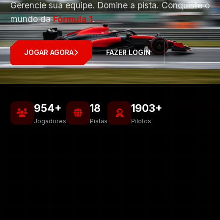
Gerencie sua equipe. Domine a pista. Conquiste o
mundo da
Fórmula 1
.
JOGAR AGORA
FAZER LOGIN
954+
18
1903+
Jogadores
Pistas
Pilotos