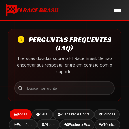
F1 RACE BRASIL
PERGUNTAS FREQUENTES
(FAQ)
Tire suas dúvidas sobre o F1 Race Brasil. Se não
encontrar sua resposta, entre em contato com o
suporte.
Todas
Geral
Cadastro e Conta
Corridas
Estratégia
Pilotos
Equipe e Box
Técnico