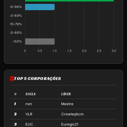
TOP 5 CORPORAÇÕES
#
SIGLA
LÍDER
1
nvn
Mestre
2
VLR
Crowleybcm
3
EUC
Euregis21